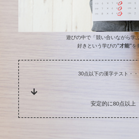
遊びの中で「競い合いながら学
好きという学びの
”才能”
を発
30点以下の漢字テスト・
安定的に80点以上