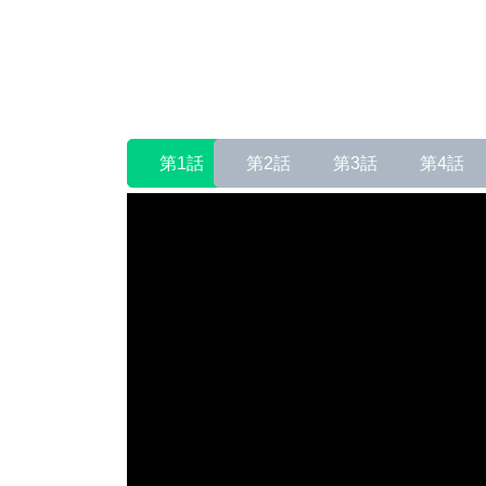
コ
ナ
ン
ビ
テ
ゲ
ン
ー
ツ
シ
へ
ョ
ス
ン
第1話
第2話
第3話
第4話
キ
に
ッ
移
プ
動