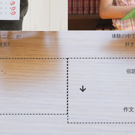
体験の中
ぶこと」が
好き
見!!
宿
・・。
作文