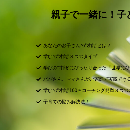
親子で一緒に！子ど
あなたのお子さんの”才能”とは？
学びの”才能”８つのタイプ
学びの”才能”にぴったり合った「世界に
パパさん、ママさんがご家庭で実践でき
学びの”才能”100％コーチング簡単３つ
子育ての悩み解決法！