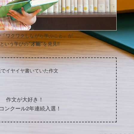
で「ワクワクしながら学ぶこと」が
という学びの
”才能”
を発見!!
題でイヤイヤ書いていた作文
作文が大好き！
コンクール2年連続入選！