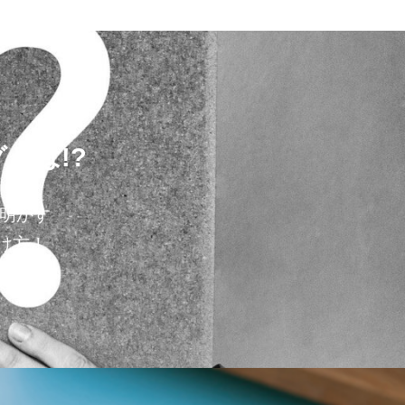
とは!?
が明かす
け方！