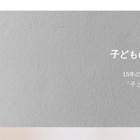
子ども
15年
『子